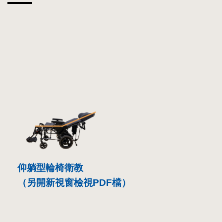
仰躺型輪椅衛教
（另開新視窗檢視PDF檔）