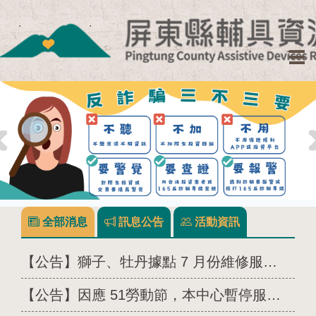
跳
到
主
要
內
容
區
塊
全部消息
訊息公告
活動資訊
【公告】獅子、牡丹據點 7 月份維修服務暫停一次
【公告】因應 51勞動節，本中心暫停服務一天