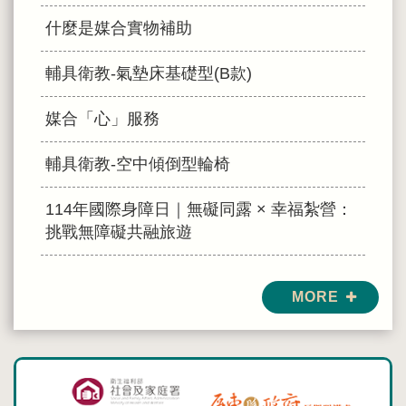
什麼是媒合實物補助
輔具衛教-氣墊床基礎型(B款)
媒合「心」服務
輔具衛教-空中傾倒型輪椅
114年國際身障日｜無礙同露 × 幸福紮營：
挑戰無障礙共融旅遊
輔具適配服務
MORE