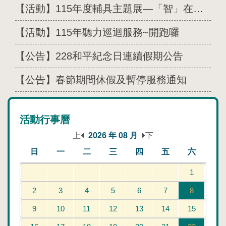
【活動】115年度輔具主題展—「智」在屏東，守護「家」倍：IoT 智慧輔具體驗
【活動】115年聽力巡迴服務~開跑囉
【公告】228和平紀念日連續假期公告
【公告】春節期間休假及暫停服務通知
活動行事曆
上
2026 年 08 月
下
日
一
二
三
四
五
六
1
2
3
4
5
6
7
8
9
10
11
12
13
14
15